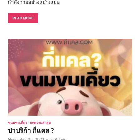
กำลังกายอย่างสม่ำเสมอ
READ MORE
ขนมขบเคี้ยว
/
บทความล่าสุด
ปาปริก้า กี่แคล ?
November 28, 2021
-
by
Admin