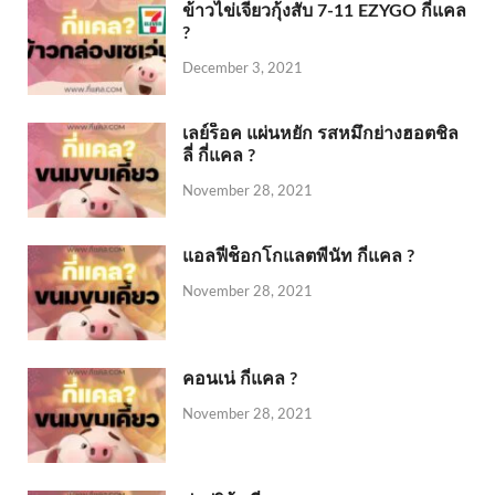
ข้าวไข่เจียวกุ้งสับ 7-11 EZYGO กี่แคล
?
December 3, 2021
เลย์ร็อค แผ่นหยัก รสหมึกย่างฮอตชิล
ลี่ กี่แคล ?
November 28, 2021
แอลฟี่ช็อกโกแลตพีนัท กี่แคล ?
November 28, 2021
คอนเน่ กี่แคล ?
November 28, 2021