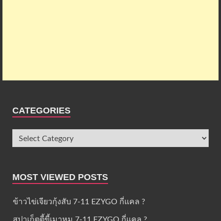
CATEGORIES
MOST VIEWED POSTS
ข้าวไข่เจียวกุ้งสับ 7-11 EZYGO กี่แคล ?
สปาเก็ตตี้ขี้เมาหมู 7-11 EZYGO กี่แคล ?