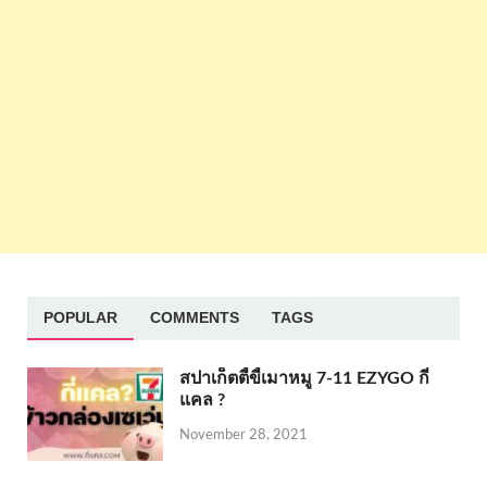
POPULAR
COMMENTS
TAGS
สปาเก็ตตี้ขี้เมาหมู 7-11 EZYGO กี่
แคล ?
November 28, 2021