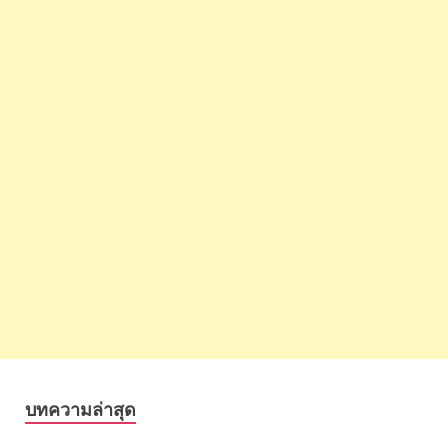
บทความล่าสุด