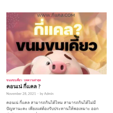
ขนมขบเคี้ยว
/
บทความล่าสุด
คอนเน่ กี่แคล ?
November 28, 2021
-
by
Admin
คอนเน่ กี่แคล สามารถกินได้ไหม สามารถกินได้ไม่มี
ปัญหานะคะ เพียงแต่ต้องรับประทานให้พอเหมาะ ออก